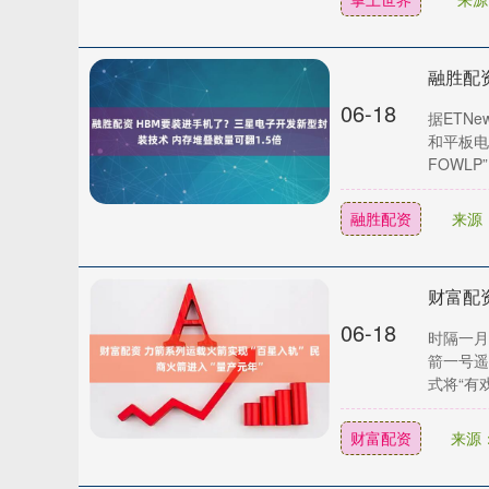
06-18
据ETN
和平板电
FOWLP”
融胜配资
来源
06-18
时隔一月
箭一号遥
式将“有戏号
财富配资
来源