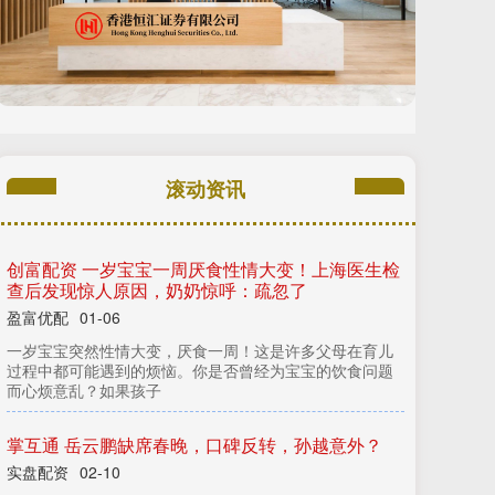
滚动资讯
创富配资 一岁宝宝一周厌食性情大变！上海医生检
查后发现惊人原因，奶奶惊呼：疏忽了
盈富优配
01-06
一岁宝宝突然性情大变，厌食一周！这是许多父母在育儿
过程中都可能遇到的烦恼。你是否曾经为宝宝的饮食问题
而心烦意乱？如果孩子
掌互通 岳云鹏缺席春晚，口碑反转，孙越意外？
实盘配资
02-10