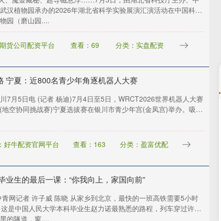
武汉植物园承办的2026年湖北省科学实验展演汇演活动在中国科学
园（磨山园....
期货公司配资平台
查看：69
分类：实盘配资
格 宁夏：近800名青少年角逐机器人大赛
川7月5日电 (记者 杨迪)7月4日至5日，WRCT2026世界机器人大赛
项(地空协同挑战赛)宁夏选拔赛在银川市青少年宫(金凤宫)举办。吸引
北证50
1134.24
3%
11.37
1.01%
：好牛配资官网平台
查看：163
分类：盈富优配
 毕业生的最后一课：“你我向上，家国向前”
中青网记者 许子威 陈晓 从家乡到北京，最快的一班高铁需要5小时
。这是中国人民大学本科毕业生赵力诺最熟悉的路程，列车穿过许多
的隧道，窗....