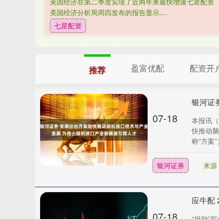
美国经济在第二季度实现了近两年来最快增速七星配资 
美国经济分析局周四发布的报告显示....
七星配资
盈富优配
配资开
推荐
07-18
本报讯（
快推动脑
称“方案”
银河证券
来源
应牛配
07-18
“祝融”