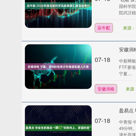
国科学院
院武汉植物
应牛配
来源：
安徽润
07-18
中新网银
FTF赛
沪深300
4694.44
0.89
1.42%
43.13
0.9
宁夏....
安徽润格
来源
盈易点
07-18
中青报·
49分钟
漫长而漆黑