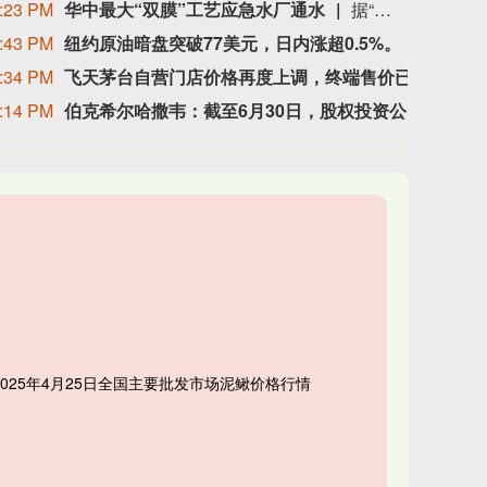
:23 PM
华中最大“双膜”工艺应急水厂通水
据“三峡小微”公众号消息，8月8日，由三峡集团所属长江环保集团、武汉市水务集团等共同投资建设的华中地区规模最大的“双膜”工艺应急水厂——武汉梁子湖应急水厂并网通水，标志着武汉市江南区域正式构建起“一江一湖”双水源互为备援、灵活调度的供水新格局，为片区660万市民用水安全提供坚实保障。
:43 PM
纽约原油暗盘突破77美元，日内涨超0.5%。
纽约原
:34 PM
飞天茅台自营门店价格再度上调，终端售价已涨至1760元/瓶
有消
:14 PM
伯克希尔哈撒韦：截至6月30日，股权投资公允价值总额的66%集中在美国运通、苹果、美国银行、Alphabet及可口可乐这五家公司。
伯克希