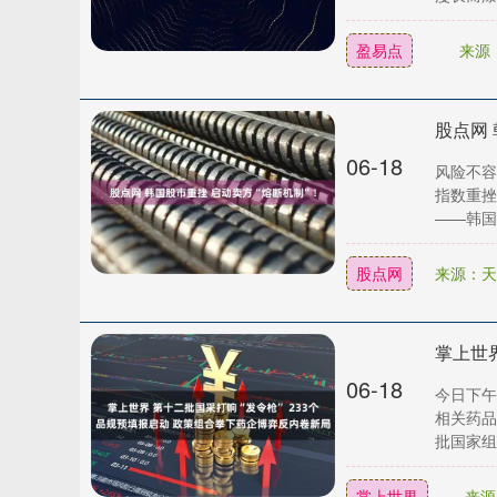
盈易点
来源
股点网 
06-18
风险不容
指数重挫
——韩国
股点网
来源：天
06-18
今日下午
相关药品
批国家组
掌上世界
来源