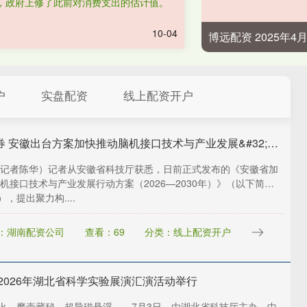
，政府上修了此前对消费支出的估计值。
10-04
博远配资 2025年
户
实盘配资
线上配资开户
银河证券 安徽出台方案加快推动脑机接口技术与产业发展&#32;为抢占脑机接口产业新赛道引育人才
记者陈华）记者从安徽省科技厅获悉，日前正式发布的《安徽省加
机接口技术与产业发展行动方案（2026—2030年）》（以下简
），提出聚力构....
：湖南配资公司
查看：69
分类：线上配资开户
 2026年湖北省科学实验展演汇演活动举行
探火、魔壶藏秘、超导磁悬浮……7月3日，由湖北省科技厅主办、中