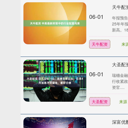
天牛配
06-01
年报预告
25年年
新高。18
天牛配资
来
06-01
瑞穗金融集
行收紧政
资官....
大圣配资
来源
深富优配