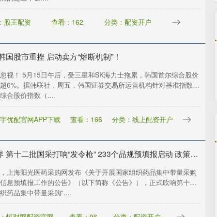
：股王配资
查看：162
分类：配资开户
韩国股市重挫 启动卖方“熔断机制”！
忽视！ 5月15日午后，受三星和SK海力士拖累，韩国首尔综合股价
超6%。据韩联社，周五，韩国证券交易所运营机构针对基准指数
综合股价指数（....
宇优配官网APP下载
查看：166
分类：线上配资开户
掌上世界 第十二批国采打响“发令枪” 233个品规预填报启动 政策组合拳下药企博弈反内卷新局
，上海阳光医药采购网发布《关于开展国家组织药品集中带量采购
信息预填报工作的公告》（以下简称《公告》），正式吹响第十二
织药品集中带量采购“....
：恒财网配资官网
查看：96
分类：配资开户