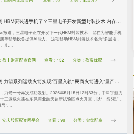
融胜配资 HBM要装进手机了？三星电子开发新型封装技术 内存堆叠数量可翻1.5倍
ews报道，三星电子正在开发下一代HBM封装技术，旨在为智能手机
脑等移动设备提供AI能力。 这项移动HBM封装技术名为“多层堆叠
，其....
：盈丰财富配资官网
查看：132
分类：盈富优配
财富配资 力箭系列运载火箭实现“百星入轨” 民商火箭进入“量产元年”
，力箭一号再次成功发射。2026年5月15日12时33分，中科宇航力
十三运载火箭在东风商业航天创新试验区点火升空，以“一箭5星”方
”....
：安庆股票配资网平台
查看：98
分类：实盘配资