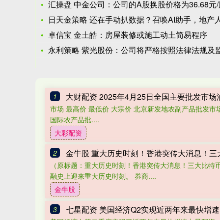
汇操盘 中金公司：公司的A股换股价格为36.68元/
日天金策略 还在手动扒数据？召唤AI助手，地产人每天多睡2
卓信宝 金土皓：房屋装修或施工动土简易程序
永利策略 紫光股份：公司将严格按照法律法规及监管要求履行信
大财配资 2025年4月25日全国主要批发市
1
市场 最高价 最低价 大宗价 北京新发地农副产品批发市场信息中
国际农产品批....
大彩配资
金牛股 重大历史时刻！香港突传大消息！三
2
（原标题：重大历史时刻！香港突传大消息！三大比特币
融史上迎来重大历史时刻。 券商....
金牛股
七星配资 美国经济Q2实现近两年来最快增速
3