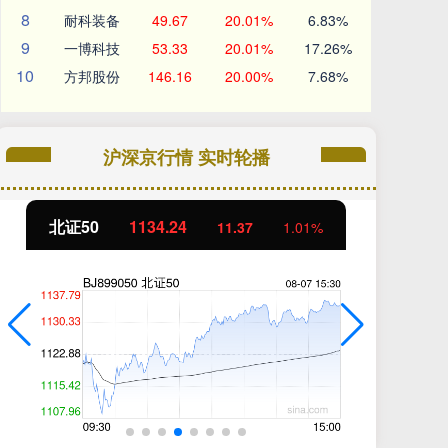
8
耐科装备
49.67
20.01%
6.83%
9
一博科技
53.33
20.01%
17.26%
10
方邦股份
146.16
20.00%
7.68%
沪深京行情 实时轮播
创业板指
3563.12
基
47.56
1.35%