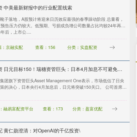
资 中美最新财报中的行业配置线索
靴子落地，A股预计将迎来日历效应最强的春季躁动阶段 总量看，
报预告压力仍较大。低预期、亏损或负增公司数量占比均较24年再创
年后，上市公....
源：京融实配
查看：156
分类：实盘配资
大圣配资 日元目标150！瑞穗资管巨头：日本4月加息不可避免，看好日债
团旗下资管巨头Asset Management One表示，市场低估了日央
策的决心，日本央行4月加息后，日元将突破150关口。 公司首席投
：融易富配资平台
查看：173
分类：盈富优配
 黄仁勋澄清：对OpenAI的千亿投资\