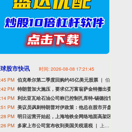
全球股市快讯
时间:
2026-08-08 17:21:47
:45 PM
伯克希尔第二季度回购约45亿美元股票
伯克希尔第二季度斥资约45亿美元回购自身股票，并在期内买入近200亿美元股票，显示首席执行官阿贝尔正将公司庞大的现金储备更多投入市场。 伯克希尔第一季度开始回购股票，为一年多来的首次。阿贝尔今年早些时候表示，公司重新启动回购，是因为管理层认为股票的“内在价值”高于其市场价格。 CFRA Research分析师Cathy Seifert表示：“投资者会受到回购举措的鼓舞。这也是Greg接掌公司并彰显其主导地位的一种方式。” 此次股票回购为股东带来了自2021年以来规模最大的季度资本回报。伯克希尔第二季度现金储备降至3655亿美元，低于前一季度的约3970亿美元。
:42 PM
特朗普加大施压，要求亿万富翁萨金特撤出委内瑞拉
特朗
:14 PM
利比亚瓦哈石油公司称已控制扎库特-锡德拉管道的泄漏，经修复后已恢复运营。
利比
:51 PM
美议员讽刺特朗普对伊政策：他总在股市开盘前说不打了
当地
:28 PM
明日运营开始起，上海地铁全网络地面高架区段限速运行
申通
:26 PM
多家上市公司宣布收到美国关税退税
上市公司公告显示，自7月以来，多家公司宣布已经收到美国关税退税。根据美国最高法院今年2月裁定，《国际紧急经济权力法》不授权总统征收大规模关税。美国国际贸易法院随后下令海关办理相关退款。海关与边境保护局4月20日启动第一阶段退款工作，首批退款于5月11日前后发放。美国海关与边境保护局官员本月4日披露的信息显示，截至7月底，该部门已处理完毕约1000亿美元关税的退款流程并把相关信息提供给财政部用于付款。（中新社）