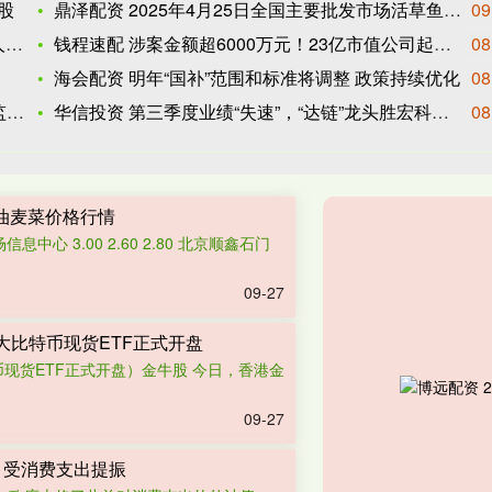
股
鼎泽配资 2025年4月25日全国主要批发市场活草鱼价格行情
09
小
钱程速配 涉案金额超6000万元！23亿市值公司起诉万亿“宁
08
海会配资 明年“国补”范围和标准将调整 政策持续优化
08
息
华信投资 第三季度业绩“失速”，“达链”龙头胜宏科技被股民戏
08
场油麦菜价格行情
心 3.00 2.60 2.80 北京顺鑫石门
09-27
大比特币现货ETF正式开盘
现货ETF正式开盘）金牛股 今日，香港金
09-27
 受消费支出提振